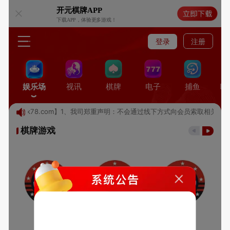
开元棋牌
APP
下载APP，体验更多游戏！
登录
注册
娱乐场
视讯
棋牌
电子
捕鱼
I
域名【kk78.com】1、我司郑重声明：不会通过线下方式向会员索取相关账
棋牌游戏